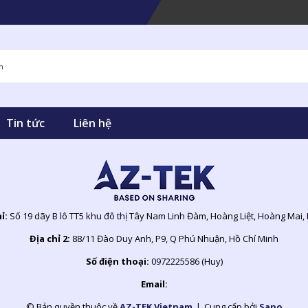
Tin tức
Liên hệ
hỉ:
Số 19 dãy B lô TT5 khu đô thị Tây Nam Linh Đàm, Hoàng Liệt, Hoàng Mai,
Địa chỉ 2:
88/11 Đào Duy Anh, P9, Q Phú Nhuận, Hồ Chí Minh
Số điện thoại:
0972225586 (Huy)
Email:
© Bản quyền thuộc về
AZ-TEK Vietnam
|
Cung cấp bởi
Sapo