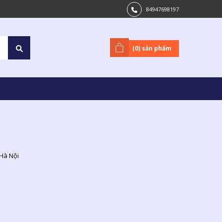
84947698197
(
0
) sản phẩm
 Hà Nội