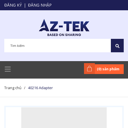
ĐĂNG KÝ
|
ĐĂNG NHẬP
(
0
) sản phẩm
Trang chủ
/
40216 Adapter