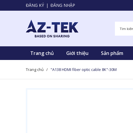
ĐĂNG KÝ
|
ĐĂNG NHẬP
Trang chủ
Giới thiệu
Sản phẩm
Trang chủ
/
"A138 HDMI fiber optic cable 8K"-30M