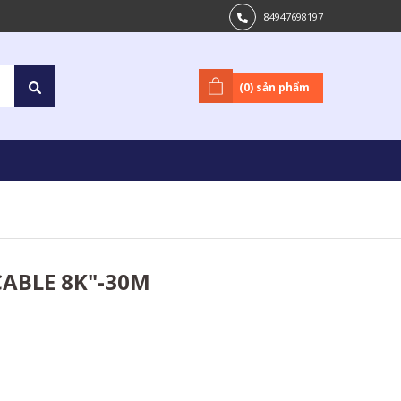
84947698197
(
0
) sản phẩm
CABLE 8K"-30M