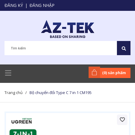
ĐĂNG KÝ
|
ĐĂNG NHẬP
(
0
) sản phẩm
Trang chủ
/
Bộ chuyển đổi Type C 7 in 1 CM195