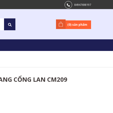
84947698197
(
0
) sản phẩm
 SANG CỔNG LAN CM209