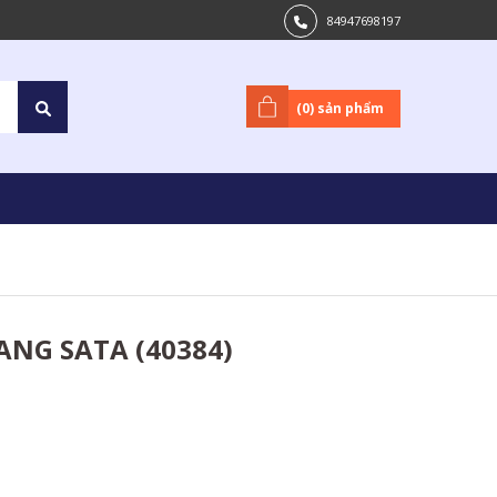
84947698197
(
0
) sản phẩm
ANG SATA (40384)