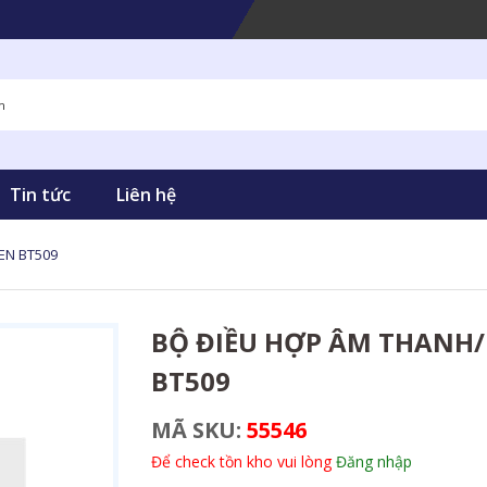
Tin tức
Liên hệ
EEN BT509
BỘ ĐIỀU HỢP ÂM THANH
BT509
MÃ SKU:
55546
Để check tồn kho vui lòng
Đăng nhập