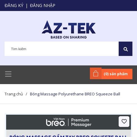
ĐĂNG KÝ
|
ĐĂNG NHẬP
(
0
) sản phẩm
Trang chủ
/
Bóng Massage Polyurethane BREO Squeeze Ball