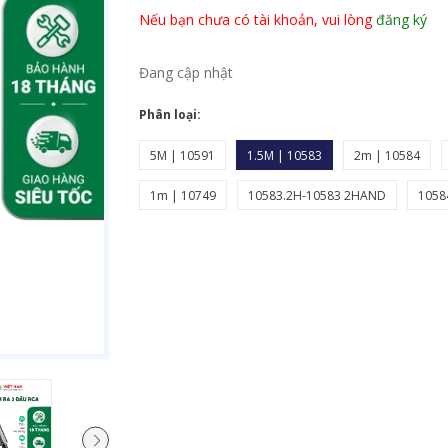
Nếu bạn chưa có tài khoản, vui lòng
đăng ký
Đang cập nhật
Phân loại:
5M | 10591
1.5M | 10583
2m | 10584
1m | 10749
10583.2H-10583 2HAND
1058