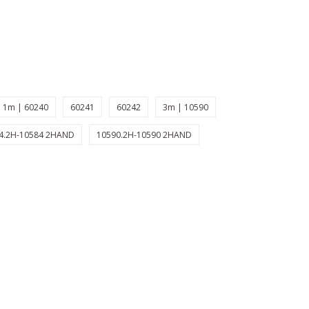
1m | 60240
60241
60242
3m | 10590
4.2H-10584 2HAND
10590.2H-10590 2HAND