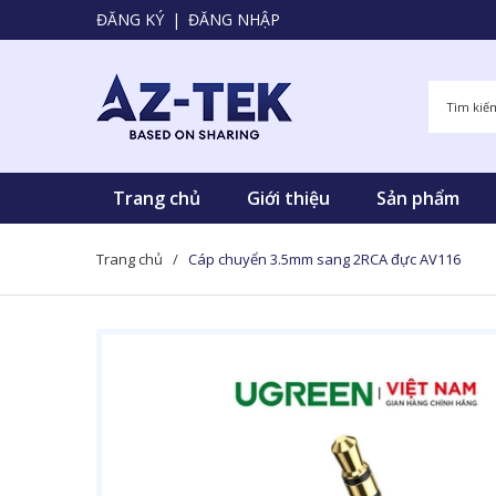
ĐĂNG KÝ
|
ĐĂNG NHẬP
Trang chủ
Giới thiệu
Sản phẩm
Trang chủ
/
Cáp chuyển 3.5mm sang 2RCA đực AV116