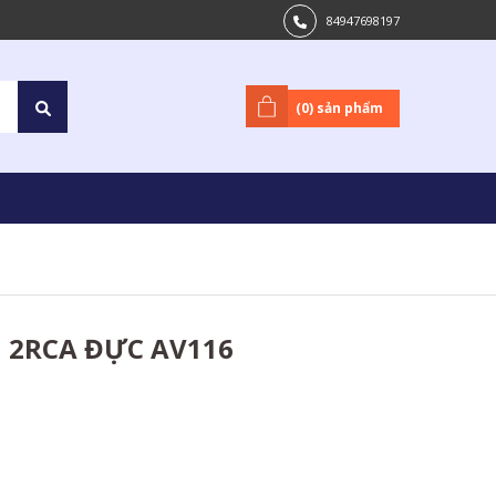
84947698197
(
0
) sản phẩm
 2RCA ĐỰC AV116