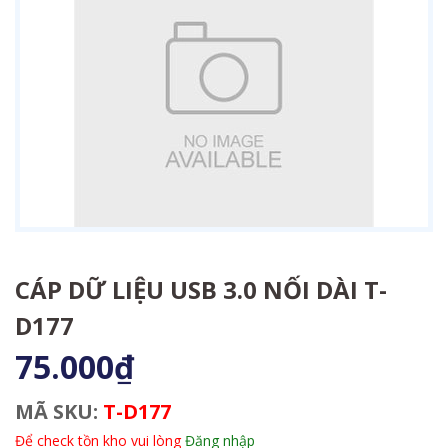
CÁP DỮ LIỆU USB 3.0 NỐI DÀI T-
D177
75.000₫
MÃ SKU:
T-D177
Để check tồn kho vui lòng
Đăng nhập