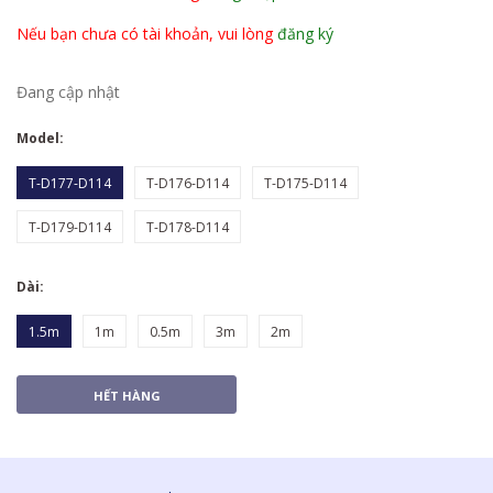
Nếu bạn chưa có tài khoản, vui lòng
đăng ký
Đang cập nhật
Model:
T-D177-D114
T-D176-D114
T-D175-D114
T-D179-D114
T-D178-D114
Dài:
1.5m
1m
0.5m
3m
2m
HẾT HÀNG