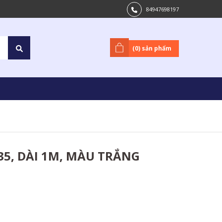
84947698197
(
0
) sản phẩm
C35, DÀI 1M, MÀU TRẮNG