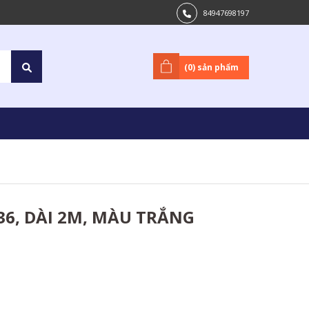
84947698197
(
0
) sản phẩm
C36, DÀI 2M, MÀU TRẮNG