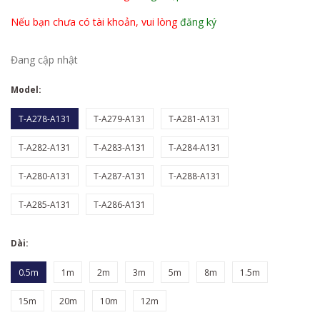
Nếu bạn chưa có tài khoản, vui lòng
đăng ký
Đang cập nhật
Model:
T-A278-A131
T-A279-A131
T-A281-A131
T-A282-A131
T-A283-A131
T-A284-A131
T-A280-A131
T-A287-A131
T-A288-A131
T-A285-A131
T-A286-A131
Dài:
0.5m
1m
2m
3m
5m
8m
1.5m
15m
20m
10m
12m