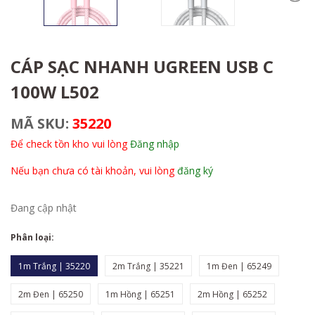
CÁP SẠC NHANH UGREEN USB C
100W L502
MÃ SKU:
35220
Để check tồn kho vui lòng
Đăng nhập
Nếu bạn chưa có tài khoản, vui lòng
đăng ký
Đang cập nhật
Phân loại:
1m Trắng | 35220
2m Trắng | 35221
1m Đen | 65249
2m Đen | 65250
1m Hồng | 65251
2m Hồng | 65252