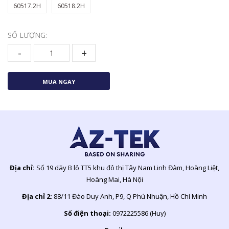
60517.2H
60518.2H
SỐ LƯỢNG:
-
+
MUA NGAY
Địa chỉ:
Số 19 dãy B lô TT5 khu đô thị Tây Nam Linh Đàm, Hoàng Liệt,
Hoàng Mai, Hà Nội
Địa chỉ 2:
88/11 Đào Duy Anh, P9, Q Phú Nhuận, Hồ Chí Minh
Số điện thoại:
0972225586 (Huy)