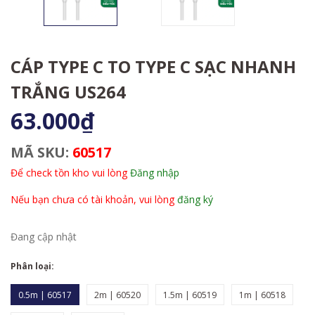
CÁP TYPE C TO TYPE C SẠC NHANH
TRẮNG US264
63.000₫
MÃ SKU:
60517
Để check tồn kho vui lòng
Đăng nhập
Nếu bạn chưa có tài khoản, vui lòng
đăng ký
Đang cập nhật
Phân loại:
0.5m | 60517
2m | 60520
1.5m | 60519
1m | 60518