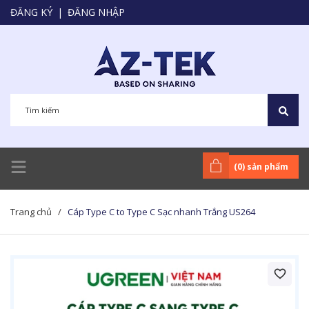
ĐĂNG KÝ
|
ĐĂNG NHẬP
(
0
) sản phẩm
Trang chủ
/
Cáp Type C to Type C Sạc nhanh Trắng US264