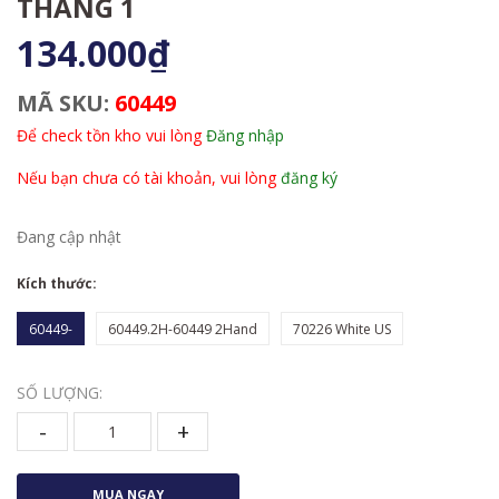
THÁNG 1
134.000₫
MÃ SKU:
60449
Để check tồn kho vui lòng
Đăng nhập
Nếu bạn chưa có tài khoản, vui lòng
đăng ký
Đang cập nhật
Kích thước:
60449-
60449.2H-60449 2Hand
70226 White US
SỐ LƯỢNG:
-
+
MUA NGAY