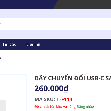
Tin tức
Liên hệ
4
DÂY CHUYỂN ĐỔI USB-C SA
260.000₫
MÃ SKU:
T-F114
Để check tồn kho vui lòng
Đăng nhập