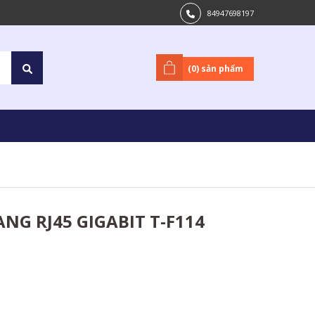
84947698197
(
0
) sản phẩm
NG RJ45 GIGABIT T-F114