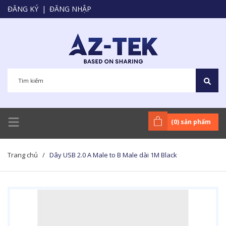
ĐĂNG KÝ
|
ĐĂNG NHẬP
(
0
) sản phẩm
Trang chủ
/
Dây USB 2.0 A Male to B Male dài 1M Black