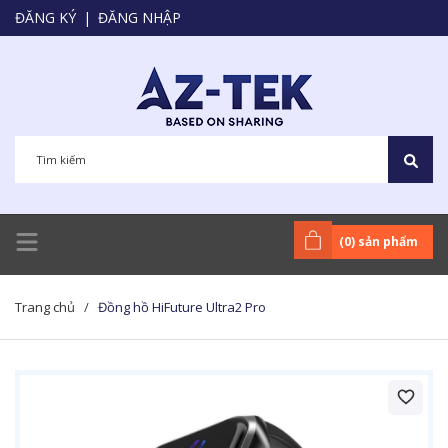
ĐĂNG KÝ
|
ĐĂNG NHẬP
(
0
) sản phẩm
Trang chủ
/
Đồng hồ HiFuture Ultra2 Pro