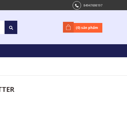
84947698197
(
0
) sản phẩm
TTER