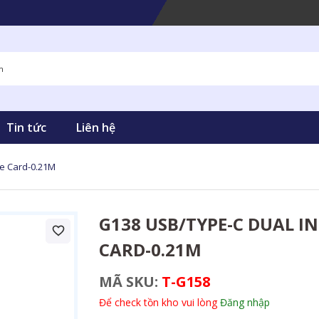
Tin tức
Liên hệ
re Card-0.21M
G138 USB/TYPE-C DUAL I
CARD-0.21M
MÃ SKU:
T-G158
Để check tồn kho vui lòng
Đăng nhập