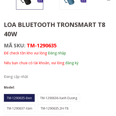
LOA BLUETOOTH TRONSMART T8
40W
MÃ SKU:
TM-1290635
Để check tồn kho vui lòng
Đăng nhập
Nếu bạn chưa có tài khoản, vui lòng
đăng ký
Đang cập nhật
Model:
TM-1290635-Đen
TM-1290636-Xanh Dương
TM-1290637-Xám
TM-1290635.2H-T8