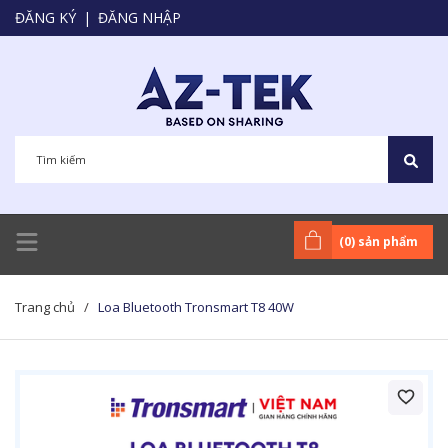
ĐĂNG KÝ
|
ĐĂNG NHẬP
(
0
) sản phẩm
Trang chủ
/
Loa Bluetooth Tronsmart T8 40W