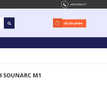
84947698197
(
0
) sản phẩm
H SOUNARC M1