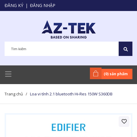
ĐĂNG KÝ
|
ĐĂNG NHẬP
(
0
) sản phẩm
Trang chủ
/
Loa vi tính 2.1 bluetooth Hi-Res 150W S360DB