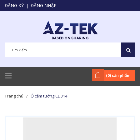
ĐĂNG KÝ
|
ĐĂNG NHẬP
(
0
) sản phẩm
Trang chủ
/
Ổ cắm tường CD314