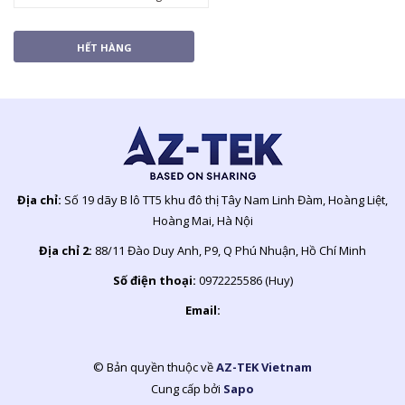
HẾT HÀNG
Địa chỉ:
Số 19 dãy B lô TT5 khu đô thị Tây Nam Linh Đàm, Hoàng Liệt,
Hoàng Mai, Hà Nội
Địa chỉ 2:
88/11 Đào Duy Anh, P9, Q Phú Nhuận, Hồ Chí Minh
Số điện thoại:
0972225586 (Huy)
Email:
© Bản quyền thuộc về
AZ-TEK Vietnam
Cung cấp bởi
Sapo