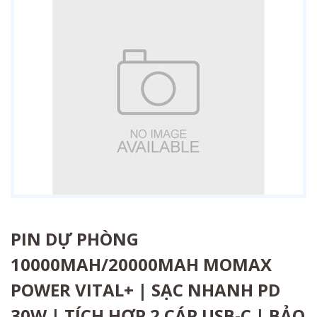
PIN DỰ PHÒNG
10000MAH/20000MAH MOMAX
POWER VITAL+ | SẠC NHANH PD
30W | TÍCH HỢP 2 CÁP USB-C | BẢO