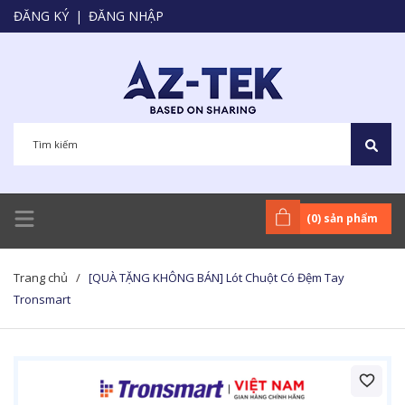
ĐĂNG KÝ
|
ĐĂNG NHẬP
(
0
) sản phẩm
Trang chủ
/
[QUÀ TẶNG KHÔNG BÁN] Lót Chuột Có Đệm Tay
Tronsmart