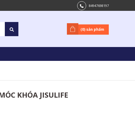
84947698197
(
0
) sản phẩm
MÓC KHÓA JISULIFE