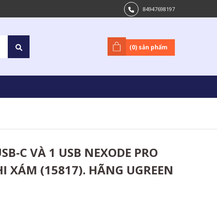
84947698197
(
0
) sản phẩm
USB-C VÀ 1 USB NEXODE PRO
I XÁM (15817). HÃNG UGREEN