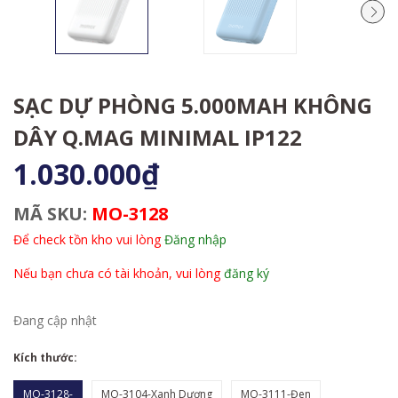
SẠC DỰ PHÒNG 5.000MAH KHÔNG
DÂY Q.MAG MINIMAL IP122
1.030.000₫
MÃ SKU:
MO-3128
Để check tồn kho vui lòng
Đăng nhập
Nếu bạn chưa có tài khoản, vui lòng
đăng ký
Đang cập nhật
Kích thước:
MO-3128-
MO-3104-Xanh Dương
MO-3111-Đen