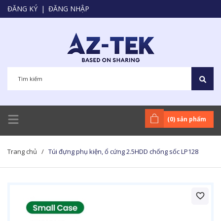
ĐĂNG KÝ
|
ĐĂNG NHẬP
(
0
) sản phẩm
Trang chủ
/
Túi đựng phụ kiện, ổ cứng 2.5HDD chống sốc LP128