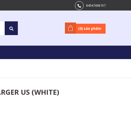
84947698197
(
0
) sản phẩm
RGER US (WHITE)