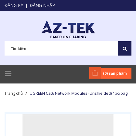
ĐĂNG KÝ
|
ĐĂNG NHẬP
(
0
) sản phẩm
Trang chủ
/
UGREEN Cat6 Network Modules (Unshielded) 1pc/bag