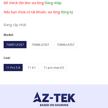
Để check tồn kho vui lòng
Đăng nhập
Nếu bạn chưa có tài khoản, vui lòng
đăng ký
Đang cập nhật
Model:
70997-LP257
70998-LP257
70999-LP257
Loại:
11 Pro 5.8
11 6.1
11 pro max 6.5