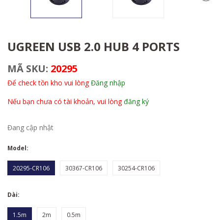
UGREEN USB 2.0 HUB 4 PORTS
MÃ SKU:
20295
Để check tồn kho vui lòng
Đăng nhập
Nếu bạn chưa có tài khoản, vui lòng
đăng ký
Đang cập nhật
Model:
20295-CR106
30367-CR106
30254-CR106
Dài:
1.5m
2m
0.5m