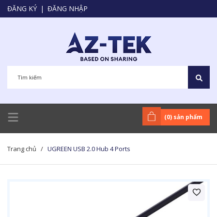
ĐĂNG KÝ
|
ĐĂNG NHẬP
(
0
) sản phẩm
Trang chủ
/
UGREEN USB 2.0 Hub 4 Ports