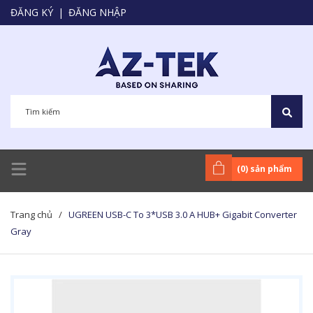
ĐĂNG KÝ
|
ĐĂNG NHẬP
(
0
) sản phẩm
Trang chủ
/
UGREEN USB-C To 3*USB 3.0 A HUB+ Gigabit Converter
Gray