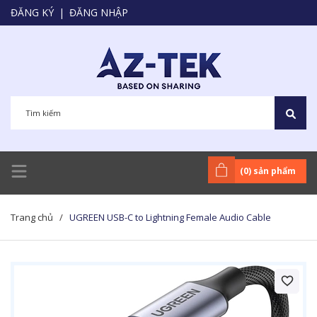
ĐĂNG KÝ
|
ĐĂNG NHẬP
(
0
) sản phẩm
Trang chủ
/
UGREEN USB-C to Lightning Female Audio Cable