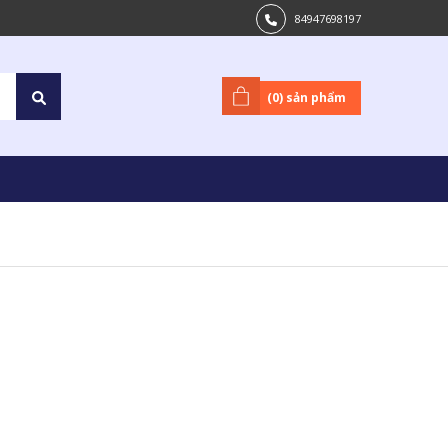
84947698197
(
0
) sản phẩm